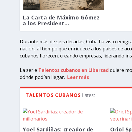
La Carta de Máximo Gómez
a los President...
Durante más de seis décadas, Cuba ha visto emigra
nación, al tiempo que enriquece a los países de ac
cubanos florecen, creando empresas, liderando inst
La serie
Talentos cubanos en Libertad
quiere mos
dónde podían llegar.
Leer más
TALENTOS CUBANOS
Latest
LAS NUEVAS SANCIONES ACORRALAN 
EL ENDURECIMIENTO DEL SERVICIO 
INTERVENCIÓN EN CUBA: ¿INDESEABLE
UNA HOJA DE RUTA PARA LA RECONS
LA ECONOMÍA CUBANA ANTES Y DESP
INFORME DE INSEGURIDAD PÚBLICA 2
EL COLAPSO SANITARIO EN CUBA
GAESA: ESTADO LADRÓN
Yoel Sardiñas: creador de
Oriol S