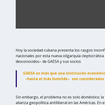
Hoy la sociedad cubana presenta los rasgos inconfu
nacionales por esta nueva oligarquía cleptocrática 
desconocidos– de GAESA y sus socios
GAESA es más que una institución económic
–hasta el más humilde– son considerados tr
Sin embargo, el problema no es solo doméstico; la
alianza geopolítica antiliberal en las Américas. E