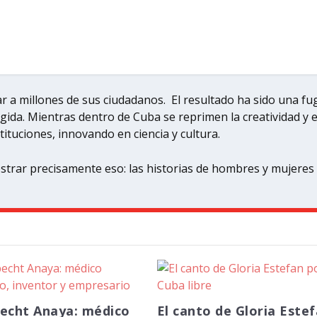
r a millones de sus ciudadanos. El resultado ha sido una f
ogida. Mientras dentro de Cuba se reprimen la creatividad y 
ituciones, innovando en ciencia y cultura.
trar precisamente eso: las historias de hombres y mujeres 
A GAESA
MILITAR OBLIGATORIO EN CUBA
, PREFERIBLE O IMPRESCINDIB...
TRUCCIÓN DE CUBA
UÉS DE 1959. SEGUNDA PARTE
025
pecht Anaya: médico
El canto de Gloria Este