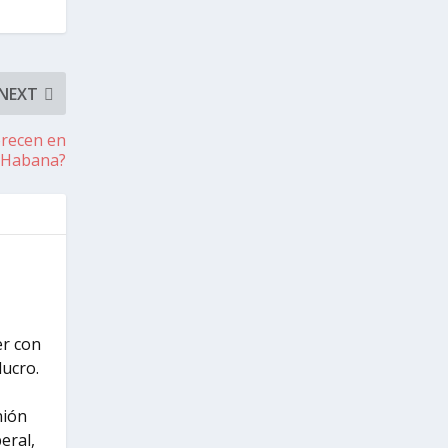
NEXT
orecen en
 Habana?
er con
lucro.
nión
eral,