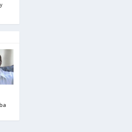
 y
uba