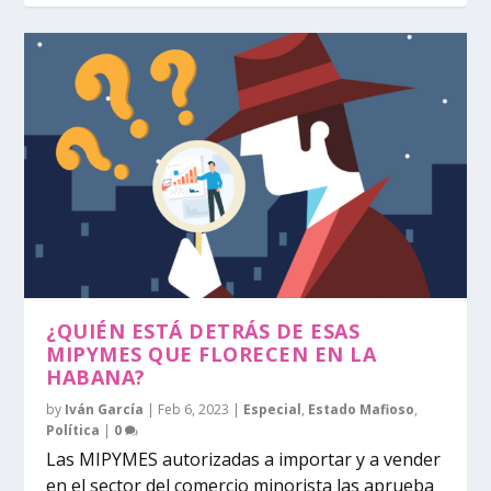
¿QUIÉN ESTÁ DETRÁS DE ESAS
MIPYMES QUE FLORECEN EN LA
HABANA?
by
Iván García
|
Feb 6, 2023
|
Especial
,
Estado Mafioso
,
Política
|
0
Las MIPYMES autorizadas a importar y a vender
en el sector del comercio minorista las aprueba