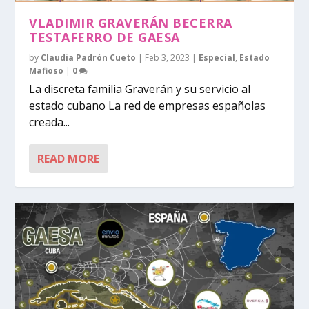
VLADIMIR GRAVERÁN BECERRA
TESTAFERRO DE GAESA
by
Claudia Padrón Cueto
|
Feb 3, 2023
|
Especial
,
Estado
Mafioso
|
0
La discreta familia Graverán y su servicio al
estado cubano La red de empresas españolas
creada...
READ MORE