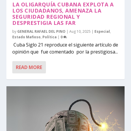
LA OLIGARQUÍA CUBANA EXPLOTA A
LOS CIUDADANOS, AMENAZA LA
SEGURIDAD REGIONAL Y
DESPRESTIGIA LAS FAR
by
GENERAL RAFAEL DEL PINO
|
Aug 10, 2025
|
Especial
,
Estado Mafioso
,
Política
|
0
Cuba Siglo 21 reproduce el siguiente artículo de
opinión que fue comentado por la prestigiosa...
READ MORE