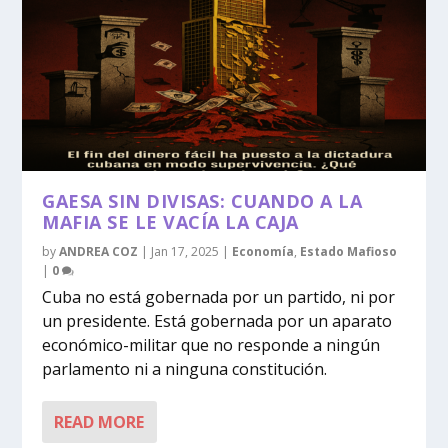
GAESA SIN DIVISAS: CUANDO A LA
MAFIA SE LE VACÍA LA CAJA
by
ANDREA COZ
|
Jan 17, 2025
|
Economía
,
Estado Mafioso
|
0
Cuba no está gobernada por un partido, ni por
un presidente. Está gobernada por un aparato
económico-militar que no responde a ningún
parlamento ni a ninguna constitución.
READ MORE