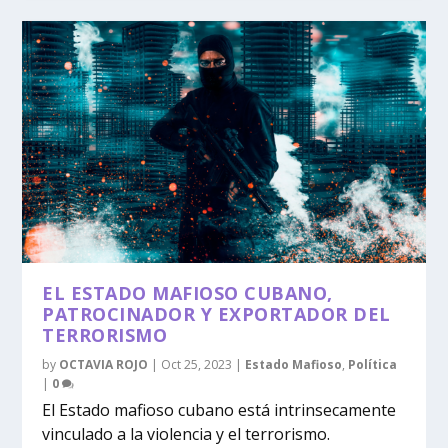
EL ESTADO MAFIOSO CUBANO,
PATROCINADOR Y EXPORTADOR DEL
TERRORISMO
by
OCTAVIA ROJO
|
Oct 25, 2023
|
Estado Mafioso
,
Política
|
0
El Estado mafioso cubano está intrinsecamente
vinculado a la violencia y el terrorismo.