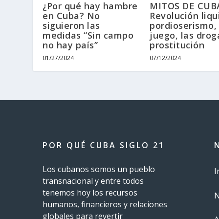
¿Por qué hay hambre
MITOS DE CUBA
en Cuba? No
Revolución liqu
siguieron las
pordioserismo, 
medidas “Sin campo
juego, las drog
no hay país”
prostitución
01/27/2024
07/12/2024
POR QUÉ CUBA SIGLO 21
Los cubanos somos un pueblo
I
transnacional y entre todos
tenemos hoy los recursos
N
humanos, financieros y relaciones
globales para revertir