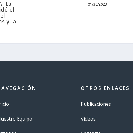
: La
01/30/2023
idó el
el
as y la
NAVEGACIÓN
OTROS ENLACES
nicio
Publicaciones
uestro Equipo
Videos