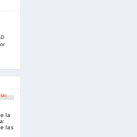
AD
por
e la
a:
e las